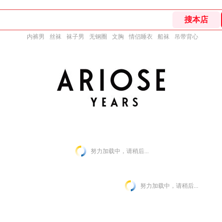
内裤男
丝袜
袜子男
无钢圈
文胸
情侣睡衣
船袜
吊带背心
努力加载中，请稍后...
努力加载中，请稍后...