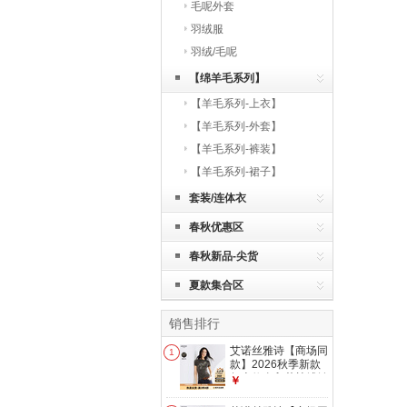
毛呢外套
羽绒服
羽绒/毛呢
【绵羊毛系列】
【羊毛系列-上衣】
【羊毛系列-外套】
【羊毛系列-裤装】
【羊毛系列-裙子】
套装/连体衣
春秋优惠区
春秋新品-尖货
夏款集合区
销售排行
艾诺丝雅诗【商场同
1
款】2026秋季新款
复古修身印花植绒针
￥
织衫T恤女
AR613015 雾灰绿 L