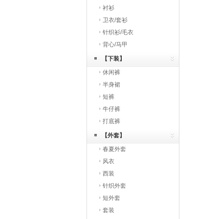
衬衫
卫衣/套衫
针织衫/毛衣
背心/马甲
【下装】
休闲裤
半身裙
短裤
牛仔裤
打底裤
【外套】
春夏外套
风衣
西装
针织外套
短外套
套装