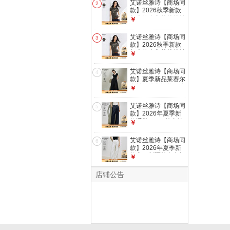
艾诺丝雅诗【商场同
2
款】2026秋季新款
复古修身印花植绒针
￥
织衫T恤女
AR613015 雾灰绿
艾诺丝雅诗【商场同
3
M
款】2026秋季新款
复古修身印花植绒针
￥
织衫T恤女
AR613015 雾灰绿
艾诺丝雅诗【商场同
4
XL
款】夏季新品莱赛尔
中长款连衣裙收腰小
￥
黑裙40439097 黑色
M
艾诺丝雅诗【商场同
5
款】2026年夏季新
款通勤100%棉直筒
￥
阔腿牛仔裤女
50423237 暮色蓝 M
艾诺丝雅诗【商场同
6
款】2026年夏季新
款高腰新疆棉白色阔
￥
腿牛仔裤女
50423243 白色 M
店铺公告