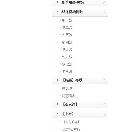
夏季商品-商场
23冬商场同款
冬一波
冬二波
冬三波
冬四波
冬五波
冬六波
冬七波
冬八波
【特惠】冬秋
特惠冬
特惠春秋
【连衣裙】
【上衣】
T恤/打底衫
雪纺衫/衬衫